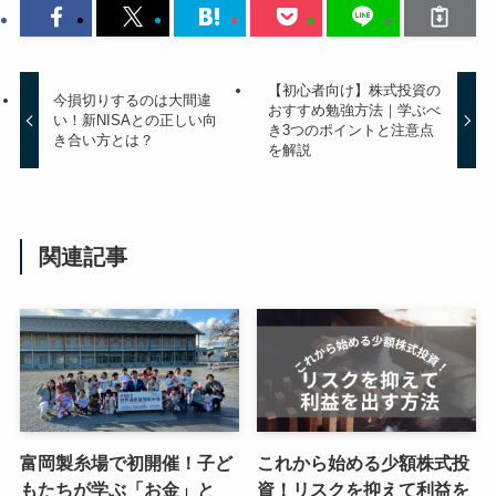
【初心者向け】株式投資の
今損切りするのは大間違
おすすめ勉強方法｜学ぶべ
い！新NISAとの正しい向
き3つのポイントと注意点
き合い方とは？
を解説
関連記事
富岡製糸場で初開催！子ど
これから始める少額株式投
もたちが学ぶ「お金」と
資！リスクを抑えて利益を