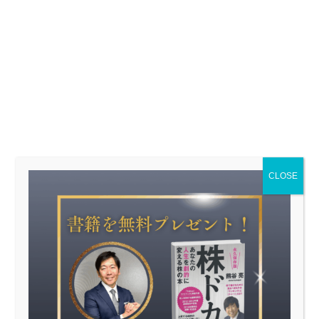
CLOSE
投資の達人株価予
・2013年の2度